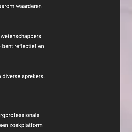
 daarom waarderen
n, wetenschappers
 bent reflectief en
 diverse sprekers.
orgprofessionals
t een zoekplatform