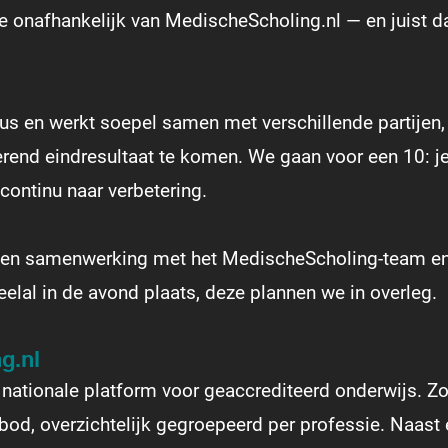
 je onafhankelijk van MedischeScholing.nl — en juist
rieus en werkt soepel samen met verschillende partije
rerend eindresultaat te komen. We gaan voor een 10: je
ontinu naar verbetering.
ng en samenwerking met het MedischeScholing-team en
lal in de avond plaats, deze plannen we in overleg.
g.nl
 nationale platform voor geaccrediteerd onderwijs. Z
nbod, overzichtelijk gegroepeerd per professie. Naas