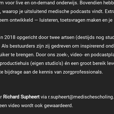
rm voor live en on-demand onderwijs. Bovendien heb
 waarop je uitsluitend medische podcasts vindt. Extr
eem ontwikkeld — luisteren, toetsvragen maken en je 
n 2018 opgericht door twee artsen (destijds nog stud
Als bestuurders zijn zij gedreven om inspirerend onde
uiker te brengen. Door ons zoek-, video- en podcastpl
roductiehuis (eigen studio’s) én een groot bereik le
te bijdrage aan de kennis van zorgprofessionals.
ar
Richard Supheert
via
r.supheert@medischescholing.
n een video wordt ook gewaardeerd.