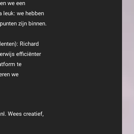
ben we een
a leuk: we hebben
punten zijn binnen.
enten): Richard
rwijs efficiënter
atform te
veren we
nl
. Wees creatief,