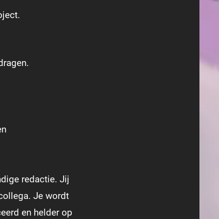
ject.
jdragen.
en
ige redactie. Jij
collega. Je wordt
ceerd en helder op