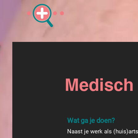
Medisch 
Wat ga je doen?
Naast je werk als (huis)art