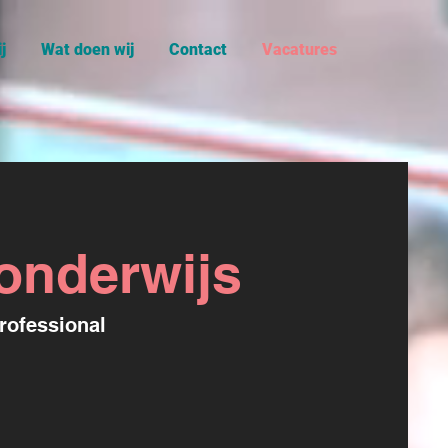
j
Wat doen wij
Contact
Vacatures
 onderwijs
rofessional