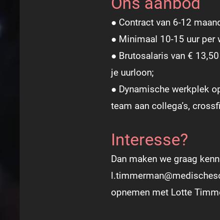
Ons aanbod
● Contract van 6-12 maan
● Minimaal 10-15 uur per w
● Brutosalaris van € 13,50
je uurloon;
● Dynamische werkplek op 
team aan collega’s, crossf
Interesse?
Dan maken we graag kennis
l.timmerman@medischescho
opnemen met Lotte Timme