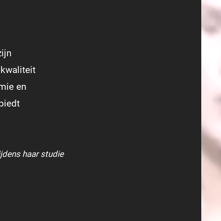
ijn
kwaliteit
omie en
biedt
ijdens haar studie