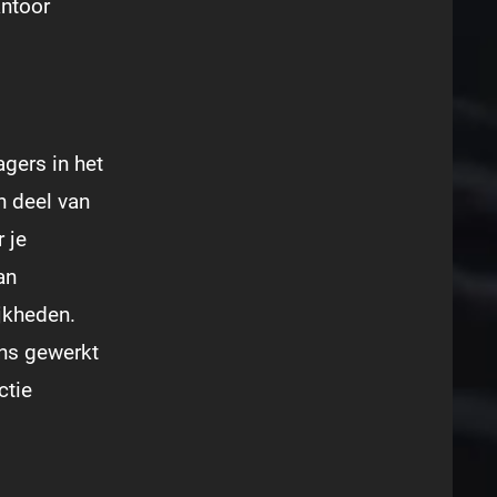
antoor
gers in het
n deel van
 je
an
jkheden.
ons gewerkt
ctie