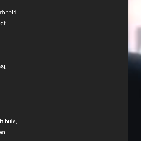
orbeeld
 of
eg;
t huis,
en